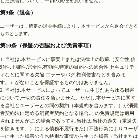
じた損害について，一切の責任を負いません。
第9条（退会）
ユーザーは，所定の退会手続により，本サービスから退会できる
ものとします。
第10条（保証の否認および免責事項）
当社は,本サービスに事実上または法律上の瑕疵（安全性,信
頼性,正確性,完全性,有効性,特定の目的への適合性,セキュリテ
ィなどに関する欠陥,エラーやバグ,権利侵害などを含みま
す。）がないことを保証するものではありません。
当社は,本サービスによってユーザーに生じたあらゆる損害
について,一切の責任を負いません。ただし,本サービスに関す
る当社とユーザーとの間の契約（本規約を含みます。）が消費
者契約法に定める消費者契約となる場合,この免責規定は適用
されませんが,この場合であっても,当社は,当社の過失（重過失
を除きます。）による債務不履行または不法行為によりユーザ
ーに生じた損害のうち特別な事情から生じた損害（当社または